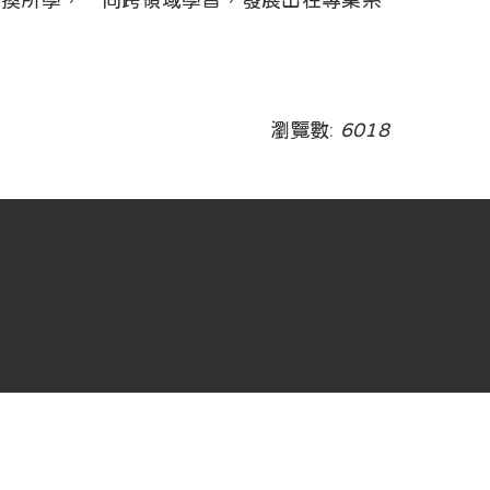
交換所學，一同跨領域學習，發展出在專業系
瀏覽數:
6018
西灣學院