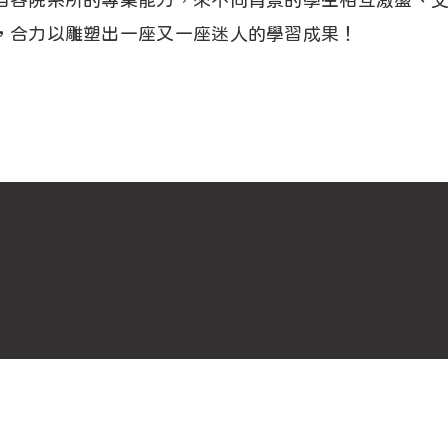
自各院系所的專業能力，來不同背景的學生相互激盪、
，合力以雕塑出一座又一座迷人的學習成果！
立即提案